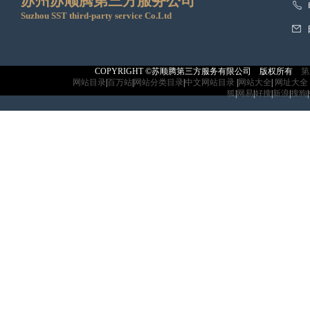
苏州苏顺腾第三方服务公司
Suzhou SST third-party service Co.Ltd
COPYRIGHT
©苏顺腾第三方服务有限公司 版权所有
第
网站目录
|
百万站
|
网站分类目录
|
中文网站目录
|
网站大全
|
网址大全
狐
|
网易
|
好搜
|
新浪
|
搜狗
|
中国